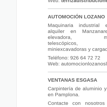
Web:
terrizadistribucio
AUTOMOCIÓN LOZANO
Maquinaria industrial
alquiler en Manzanares
elevadora, mani
telescópicos, t
miniexcavadoras y cargad
Teléfono:
926 64 72 72
Web:
automocionlozanos
VENTANAS ESGASA
Carpintería de aluminio 
en Pamplona.
Contacte con nosotros 