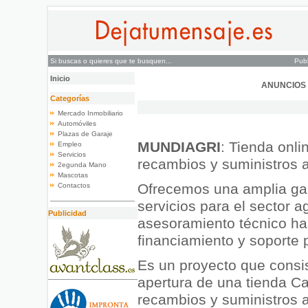
Si buscas o quieres que te busquen...
Publ
Inicio
ANUNCIOS 
Categorías
Mercado Inmobiliario
Automóviles
Plazas de Garaje
MUNDIAGRI
: Tienda onli
Empleo
Servicios
recambios y suministros a
2egunda Mano
Mascotas
Ofrecemos una amplia g
Contactos
servicios para el sector a
Publicidad
asesoramiento técnico ha
financiamiento y soporte 
Es un proyecto que consis
apertura de una tienda Ca
recambios y suministros a