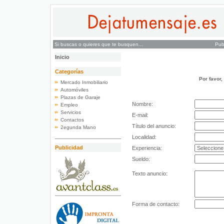
Si buscas o quieres que te busquen...
Pub
Inicio
Categorías
Por favor,
Mercado Inmobiliario
Automóviles
Plazas de Garaje
Nombre:
Empleo
Servicios
E-mail:
Contactos
Título del anuncio:
2egunda Mano
Localidad:
Publicidad
Experiencia:
Sueldo:
Texto anuncio:
Forma de contacto: